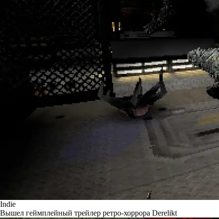
Indie
Вышел геймплейный трейлер ретро-хоррора Derelikt