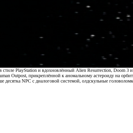
иле PlayStation и вдохновлённый Alien Resurrection, Doom 3 и 
uman Outpost, прикреплённой к аномальному астероиду на орбит
десятка NPC с диалоговой системой, олдскульные головоломки в 