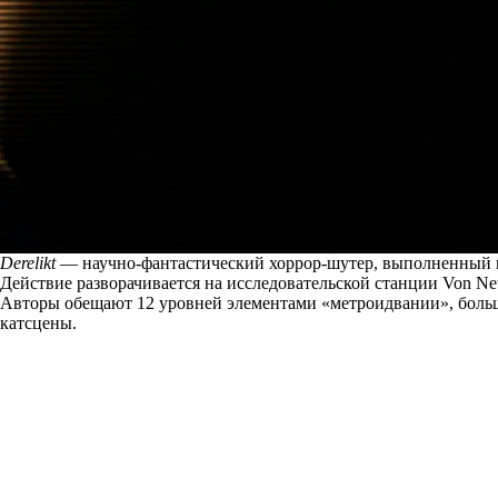
Derelikt
— научно-фантастический хоррор-шутер, выполненный в ст
Действие разворачивается на исследовательской станции Von Ne
Авторы обещают 12 уровней элементами «метроидвании», больше 
катсцены.