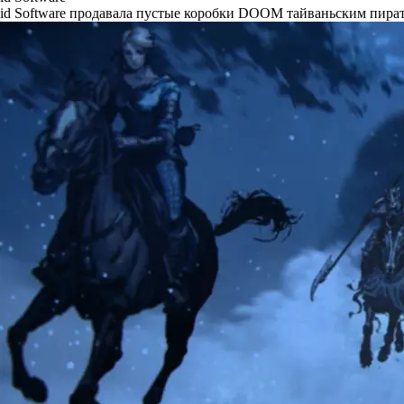
id Software продавала пустые коробки DOOM тайваньским пира