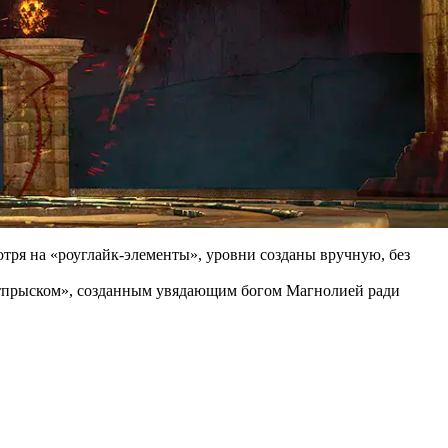
тря на «роуглайк-элементы», уровни созданы вручную, без
отпрыском», созданным увядающим богом Магнолией ради