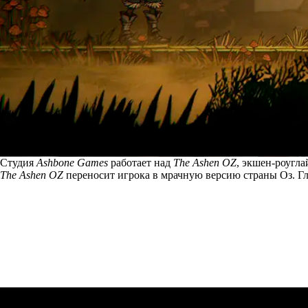
Студия
Ashbone Games
работает над
The Ashen OZ
, экшен-роугл
The Ashen OZ
переносит игрока в мрачную версию страны Оз. Гл