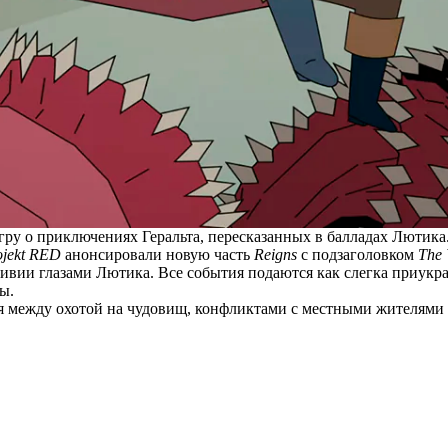
 игру о приключениях Геральта, пересказанных в балладах Лютика
jekt RED
анонсировали новую часть
Reigns
с подзаголовком
The 
 Ривии глазами Лютика. Все события подаются как слегка приук
ы.
уя между охотой на чудовищ, конфликтами с местными жителями