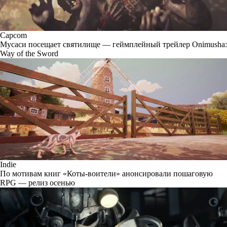
Capcom
Мусаси посещает святилище — геймплейный трейлер Onimusha:
Way of the Sword
Indie
По мотивам книг «Коты-воители» анонсировали пошаговую
RPG — релиз осенью