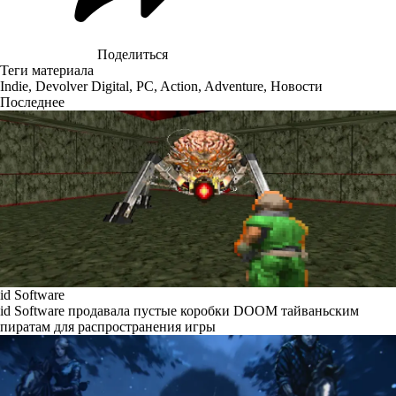
Поделиться
Теги материала
Indie
,
Devolver Digital
,
PC
,
Action
,
Adventure
,
Новости
Последнее
id Software
id Software продавала пустые коробки DOOM тайваньским
пиратам для распространения игры