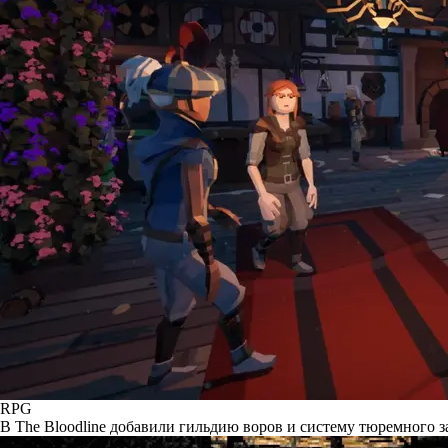
RPG
В The Bloodline добавили гильдию воров и систему тюремного 