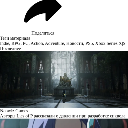
Поделиться
Теги материала
Indie
,
RPG
,
PC
,
Action
,
Adventure
,
Новости
,
PS5
,
Xbox Series X|S
Последнее
Neowiz Games
Авторы Lies of P рассказали о давлении при разработке сиквела