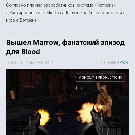
Согласно планам разработчиков, система «Nemesis»,
дебютировавшая в Middle-earth, должна была появиться в
игре о Бэтмене.
Вышел Marrow, фанатский эпизод
для Blood
20 3-, 0-01
КОММЕНТАРИИ:
0
PUBLISHED:
OXTON
MONOLITH PRODUCTIONS