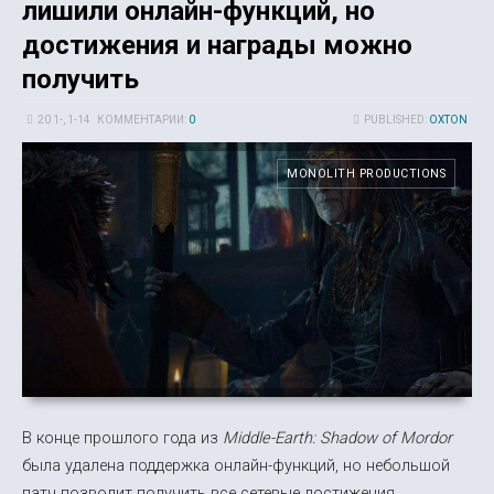
лишили онлайн-функций, но
достижения и награды можно
получить
20 1-, 1-14
КОММЕНТАРИИ:
0
PUBLISHED:
OXTON
MONOLITH PRODUCTIONS
В конце прошлого года из
Middle-Earth: Shadow of Mordor
была удалена поддержка онлайн-функций, но небольшой
патч позволит получить все сетевые достижения.