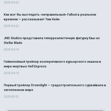
2025-04-22
Как мог бы выглядеть «неправильный» Fallout в реальном
времени — рассказывает Тим Кейн
2025-04-22
JND Studios представила гиперреалистичную фигурку Евы из
Stellar Blade
2025-04-16
Геймплейный трейлер кооперативного курьерского экшена в
мире мертвых Hell Express
2025-04-15
Первый трейлер Drownlight — градостроительного сурвайвала в
затопленном мире
2025-03-31