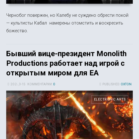
Чернобог повержен, но Калебу не суждено обрести покой
— культисты Кабал намерены отомстить и воскресить
божество.
Бывший вице-президент Monolith
Productions работает над игрой с
открытым миром для EA
20 2-, 3-15
КОММЕНТАРИИ:
0
PUBLISHED:
OXTON
ELECTRONIC ARTS