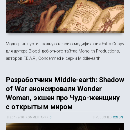
Моддер выпустил полную версию модификации Extra Crispy
для шутера Blood, дебютного тайтла Monolith Productions,
авторов F.E.A.R., Condemned и серии Middle-earth.
Разработчики Middle-earth: Shadow
of War анонсировали Wonder
Woman, экшен про Чудо-женщину
с открытым миром
20 1-, 2-10
КОММЕНТАРИИ:
0
PUBLISHED:
OXTON