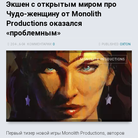
Экшен с открытым миром про
Чудо-женщину от Monolith
Productions оказался
«проблемным»
20 4-, 6-04
КОММЕНТАРИИ:
0
PUBLISHED:
OXTON
MONOLITH PRODUCTIONS
Первый тизер новой игры Monolith Productions, авторов