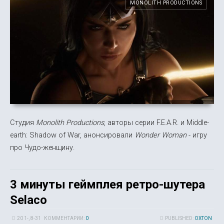
MONOLITH PRODUCTIONS
Студия
Monolith Productions
, авторы серии F.E.A.R. и Middle-
earth: Shadow of War, анонсировали
Wonder Woman
- игру
про Чудо-женщину.
3 минуты геймплея ретро-шутера
Selaco
20 1-, 8-31
КОММЕНТАРИИ:
0
PUBLISHED:
OXTON