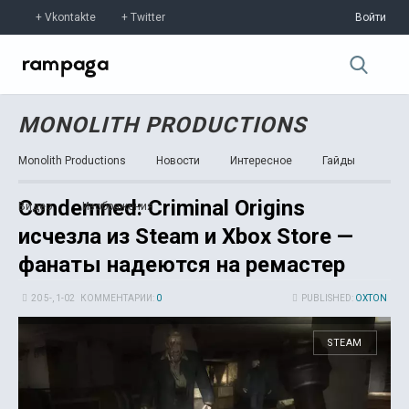
Vkontakte
Twitter
Войти
MONOLITH PRODUCTIONS
Monolith Productions
Новости
Интересное
Гайды
Condemned: Criminal Origins
Видео
Изображения
исчезла из Steam и Xbox Store —
фанаты надеются на ремастер
20 5-, 1-02
КОММЕНТАРИИ:
0
PUBLISHED:
OXTON
STEAM