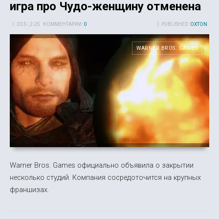
игра про Чудо-женщину отменена
20 5-, 2-25
КОММЕНТАРИИ:
0
PUBLISHED:
OXTON
WARNER BROS. GAMES
Warner Bros. Games официально объявила о закрытии
несколько студий. Компания сосредоточится на крупных
франшизах.