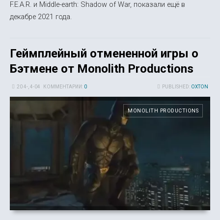
F.E.A.R. и Middle-earth: Shadow of War, показали ещё в
декабре 2021 года.
Геймплейный отмененной игры о
Бэтмене от Monolith Productions
20 4-, 4-04
КОММЕНТАРИИ:
0
PUBLISHED:
OXTON
MONOLITH PRODUCTIONS