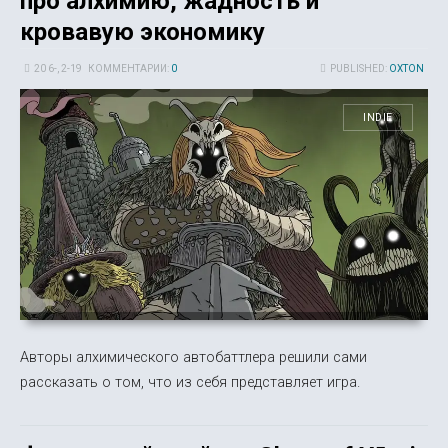
про алхимию, жадность и
кровавую экономику
20 6-, 2-19
КОММЕНТАРИИ:
0
PUBLISHED:
OXTON
INDIE
Авторы алхимического автобаттлера решили сами
рассказать о том, что из себя представляет игра.