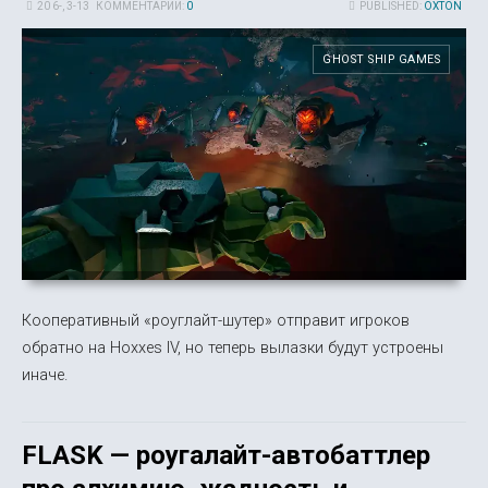
20 6-, 3-13
КОММЕНТАРИИ:
0
PUBLISHED:
OXTON
GHOST SHIP GAMES
Кооперативный «роуглайт-шутер» отправит игроков
обратно на Hoxxes IV, но теперь вылазки будут устроены
иначе.
FLASK — роугалайт-автобаттлер