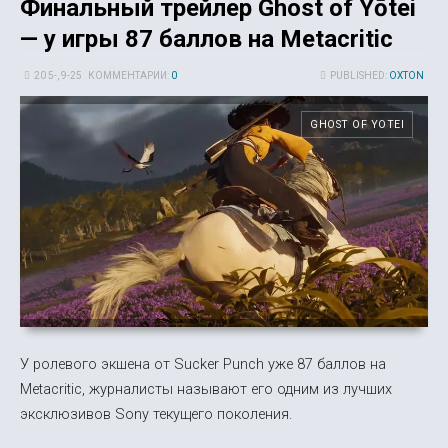
Финальный трейлер Ghost of Yōtei
— у игры 87 баллов на Metacritic
20 5-, 9-25
КОММЕНТАРИИ:
0
PUBLISHED:
OXTON
GHOST OF YOTEI
У ролевого экшена от Sucker Punch уже 87 баллов на
Metacritic, журналисты называют его одним из лучших
эксклюзивов Sony текущего поколения.