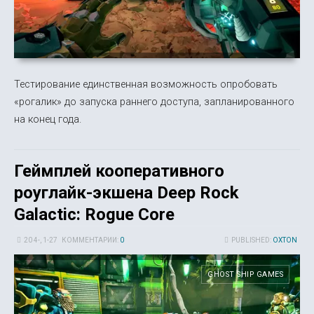
Тестирование единственная возможность опробовать
«рогалик» до запуска раннего доступа, запланированного
на конец года.
Геймплей кооперативного
роуглайк-экшена Deep Rock
Galactic: Rogue Core
20 4-, 1-27
КОММЕНТАРИИ:
0
PUBLISHED:
OXTON
GHOST SHIP GAMES