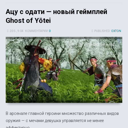
Ацу с одати — новый геймплей
Ghost of Yōtei
20 5-, 9-04
КОММЕНТАРИИ:
0
PUBLISHED:
OXTON
GHOST OF YOTEI
В арсенале главной героини множество различных видов
оружия — с мечами девушка управляется не менее
эффективно.