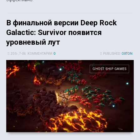
В финальной версии Deep Rock
Galactic: Survivor появится
уровневый лут
20 5-, 7-06
КОММЕНТАРИИ:
0
PUBLISHED:
OXTON
GHOST SHIP GAMES