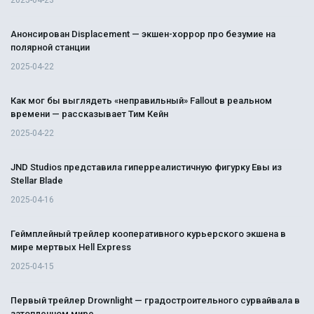
2025-04-23
Анонсирован Displacement — экшен-хоррор про безумие на
полярной станции
2025-04-22
Как мог бы выглядеть «неправильный» Fallout в реальном
времени — рассказывает Тим Кейн
2025-04-22
JND Studios представила гиперреалистичную фигурку Евы из
Stellar Blade
2025-04-16
Геймплейный трейлер кооперативного курьерского экшена в
мире мертвых Hell Express
2025-04-15
Первый трейлер Drownlight — градостроительного сурвайвала в
затопленном мире