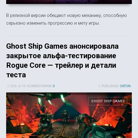
В релизной версии обещают новую механику, способную
серьезно изменить прогрессию и мету игры.
Ghost Ship Games анонсировала
закрытое альфа-тестирование
Rogue Core — трейлер и детали
теста
20 5-, 4-10
КОММЕНТАРИИ:
0
PUBLISHED:
OXTON
GHOST SHIP GAMES