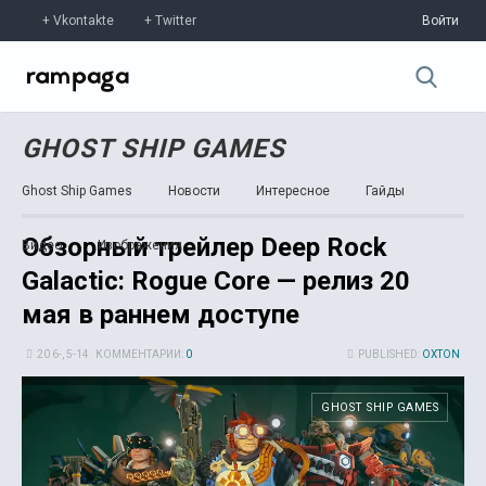
Vkontakte
Twitter
Войти
GHOST SHIP GAMES
Ghost Ship Games
Новости
Интересное
Гайды
Обзорный трейлер Deep Rock
Видео
Изображения
Galactic: Rogue Core — релиз 20
мая в раннем доступе
20 6-, 5-14
КОММЕНТАРИИ:
0
PUBLISHED:
OXTON
GHOST SHIP GAMES