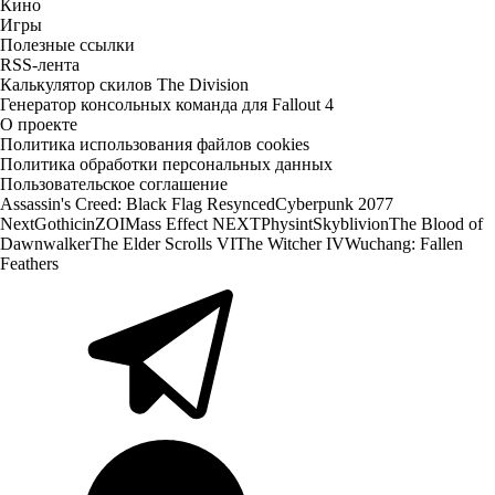
Кино
Игры
Полезные ссылки
RSS-лента
Калькулятор скилов The Division
Генератор консольных команда для Fallout 4
О проекте
Политика использования файлов cookies
Политика обработки персональных данных
Пользовательское соглашение
Assassin's Creed: Black Flag Resynced
Cyberpunk 2077
Next
Gothic
inZOI
Mass Effect NEXT
Physint
Skyblivion
The Blood of
Dawnwalker
The Elder Scrolls VI
The Witcher IV
Wuchang: Fallen
Feathers