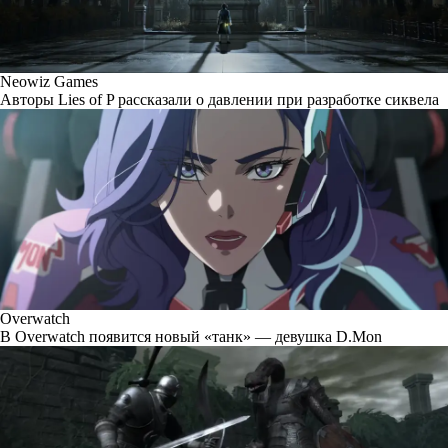
Neowiz Games
Авторы Lies of P рассказали о давлении при разработке сиквела
Overwatch
В Overwatch появится новый «танк» — девушка D.Mon