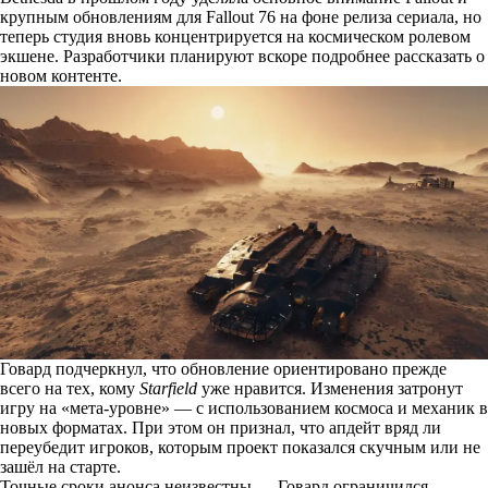
крупным обновлениям для Fallout 76 на фоне релиза сериала, но
теперь студия вновь концентрируется на космическом ролевом
экшене. Разработчики планируют вскоре подробнее рассказать о
новом контенте.
Говард подчеркнул, что обновление ориентировано прежде
всего на тех, кому
Starfield
уже нравится. Изменения затронут
игру на «мета-уровне» — с использованием космоса и механик в
новых форматах. При этом он признал, что апдейт вряд ли
переубедит игроков, которым проект показался скучным или не
зашёл на старте.
Точные сроки анонса неизвестны — Говард ограничился