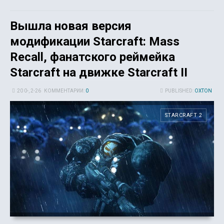
Вышла новая версия
модификации Starcraft: Mass
Recall, фанатского реймейка
Starcraft на движке Starcraft II
20 0-, 2-26
КОММЕНТАРИИ:
0
PUBLISHED:
OXTON
STARCRAFT 2