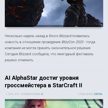
Несколько недель назад в блоге
Blizzard
появилась
новость в отношении проведения
BlizzCon 2020
- тогда
компания не могла принять окончательное решение.
Сегодня Blizzard сообщила, что ежегодный фестиваль
решено отменить.
AI AlphaStar достиг уровня
гроссмейстера в StarCraft II
20 9-, 0-31
КОММЕНТАРИИ:
0
PUBLISHED:
OXTON
STARCRAFT 2