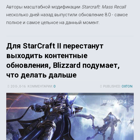
Авторы масштабной модификации
Starcraft: Mass Recall
несколько дней назад выпустили обновление 8.0 - самое
полное и самое цельное на данный момент.
Для StarCraft II перестанут
выходить контентные
обновления, Blizzard подумает,
что делать дальше
20 0-, 0-16
КОММЕНТАРИИ:
0
PUBLISHED:
OXTON
STARCRAFT 2