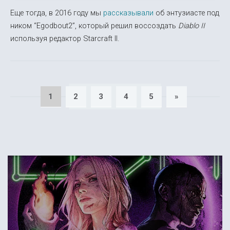
Еще тогда, в 2016 году мы
рассказывали
об энтузиасте под
ником “Egodbout2”, который решил воссоздать
Diablo II
используя редактор Starcraft II.
1
2
3
4
5
»