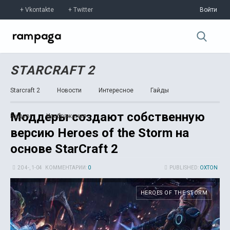
Vkontakte
Twitter
Войти
STARCRAFT 2
Starcraft 2
Новости
Интересное
Гайды
Моддеры создают собственную
Видео
Изображения
версию Heroes of the Storm на
основе StarCraft 2
20 4-, 1-04
КОММЕНТАРИИ:
0
PUBLISHED:
OXTON
HEROES OF THE STORM