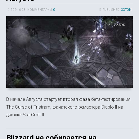
20 9-, 6-23
КОММЕНТАРИИ:
0
PUBLISHED:
OXTON
BLIZZARD
В начале Августа стартует вторая фаза бета-тестирования
The Curse of Tristram, фанатского ремастера Diablo II на
движке StarCraft II.
Blizzard не собирается на