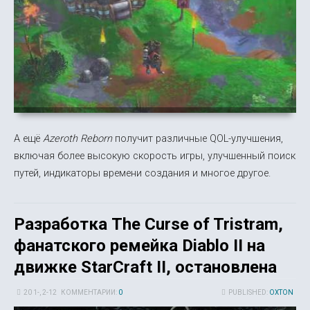
А ещё
Azeroth Reborn
получит различные QOL-улучшения,
включая более высокую скорость игры, улучшенный поиск
путей, индикаторы времени создания и многое другое.
Разработка The Curse of Tristram,
фанатского ремейка Diablo II на
движке StarCraft II, остановлена
20 1-, 2-12
КОММЕНТАРИИ:
0
PUBLISHED:
OXTON