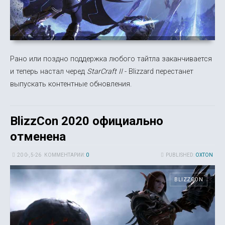
Рано или поздно поддержка любого тайтла заканчивается
и теперь настал черед
StarCraft II
- Blizzard перестанет
выпускать контентные обновления.
BlizzCon 2020 официально
отменена
20 0-, 5-26
КОММЕНТАРИИ:
0
PUBLISHED:
OXTON
BLIZZCON