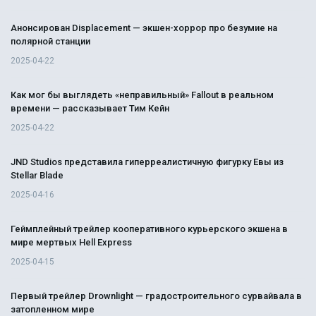
Анонсирован Displacement — экшен-хоррор про безумие на
полярной станции
2025-04-22
Как мог бы выглядеть «неправильный» Fallout в реальном
времени — рассказывает Тим Кейн
2025-04-22
JND Studios представила гиперреалистичную фигурку Евы из
Stellar Blade
2025-04-16
Геймплейный трейлер кооперативного курьерского экшена в
мире мертвых Hell Express
2025-04-15
Первый трейлер Drownlight — градостроительного сурвайвала в
затопленном мире