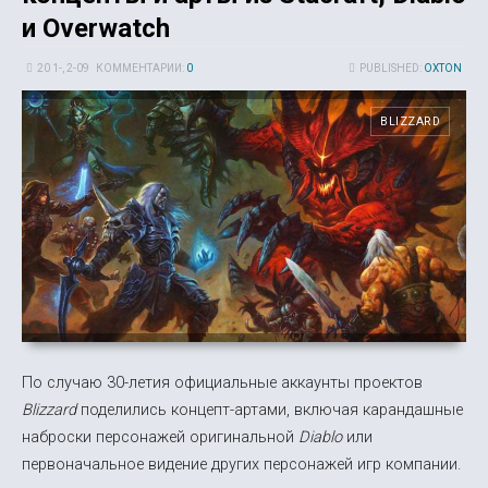
и Overwatch
20 1-, 2-09
КОММЕНТАРИИ:
0
PUBLISHED:
OXTON
BLIZZARD
По случаю 30-летия официальные аккаунты проектов
Blizzard
поделились концепт-артами, включая карандашные
наброски персонажей оригинальной
Diablo
или
первоначальное видение других персонажей игр компании.