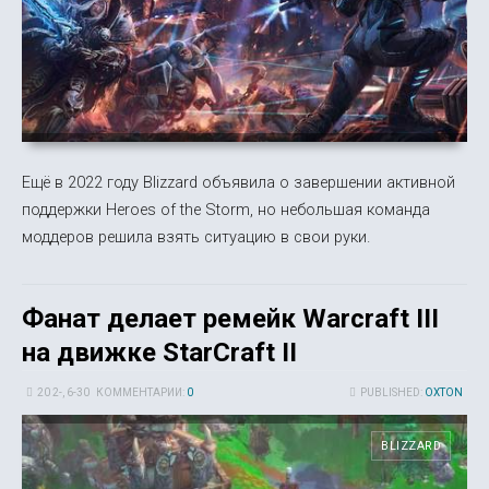
Ещё в 2022 году Blizzard объявила о завершении активной
поддержки Heroes of the Storm, но небольшая команда
моддеров решила взять ситуацию в свои руки.
Фанат делает ремейк Warcraft III
на движке StarCraft II
20 2-, 6-30
КОММЕНТАРИИ:
0
PUBLISHED:
OXTON
BLIZZARD