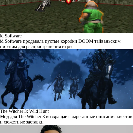
id Software
id Software продавала пустые коробки DOOM тайваньским
пиратам для распространения игры
The Witcher 3: Wild Hunt
Мод для The Witcher 3 возвращает вырезанные описания квестов
и сюжетные заставки