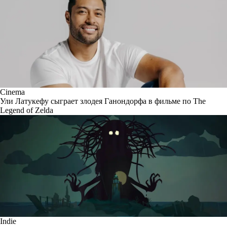
Cinema
Ули Латукефу сыграет злодея Ганондорфа в фильме по The
Legend of Zelda
Indie