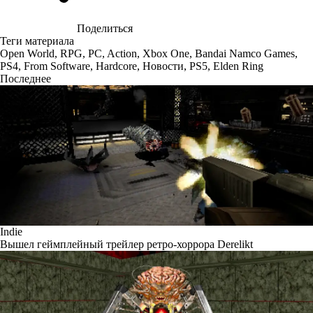
Поделиться
Теги материала
Open World
,
RPG
,
PC
,
Action
,
Xbox One
,
Bandai Namco Games
,
PS4
,
From Software
,
Hardcore
,
Новости
,
PS5
,
Elden Ring
Последнее
Indie
Вышел геймплейный трейлер ретро-хоррора Derelikt