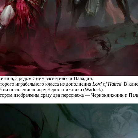
типа, а рядом с ним засветился и Паладин.
орого играбельного класса из дополнения
Lord of Hatred
. В кли
 на появление в игру Чернокнижника (Warlock).
котором изображены сразу два персонажа — Чернокнижник и Пал