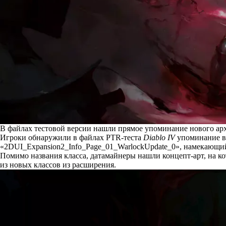
В файлах тестовой версии нашли прямое упоминание нового архе
Игроки обнаружили в файлах PTR-теста
Diablo IV
упоминание вт
«2DUI_Expansion2_Info_Page_01_WarlockUpdate_0», намекающий
Помимо названия класса, датамайнеры нашли концепт-арт, на 
из новых классов из расширения.