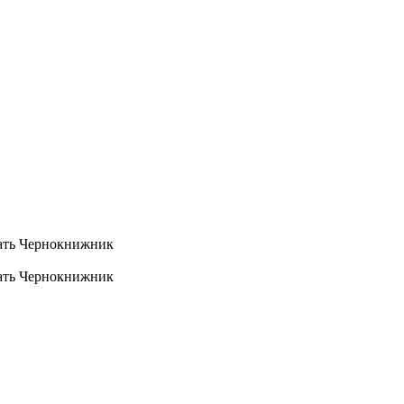
тать Чернокнижник
тать Чернокнижник