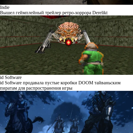
Indie
Вышел геймплейный трейлер ретро-хоррора Derelikt
id Software
id Software продавала пустые коробки DOOM тайваньским
пиратам для распространения игры