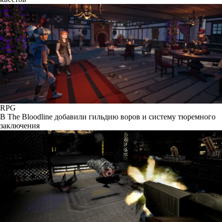
RPG
В The Bloodline добавили гильдию воров и систему тюремного
заключения