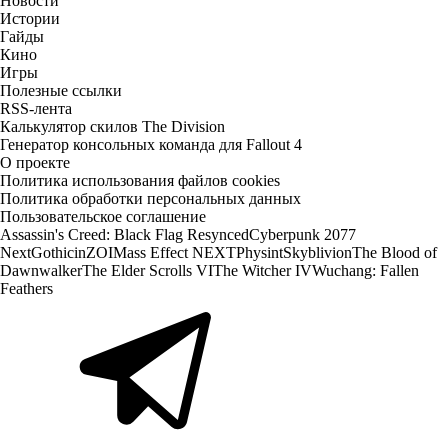
Новости
Истории
Гайды
Кино
Игры
Полезные ссылки
RSS-лента
Калькулятор скилов The Division
Генератор консольных команда для Fallout 4
О проекте
Политика использования файлов cookies
Политика обработки персональных данных
Пользовательское соглашение
Assassin's Creed: Black Flag Resynced
Cyberpunk 2077
Next
Gothic
inZOI
Mass Effect NEXT
Physint
Skyblivion
The Blood of
Dawnwalker
The Elder Scrolls VI
The Witcher IV
Wuchang: Fallen
Feathers