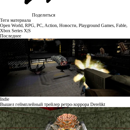
Поделиться
Теги материала
Open World
,
RPG
,
PC
,
Action
,
Новости
,
Playground Games
,
Fable
,
Xbox Series X|S
Последнее
Indie
Вышел геймплейный трейлер ретро-хоррора Derelikt