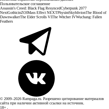
Пользовательское соглашение
Assassin's Creed: Black Flag Resynced
Cyberpunk 2077
Next
Gothic
inZOI
Mass Effect NEXT
Physint
Skyblivion
The Blood of
Dawnwalker
The Elder Scrolls VI
The Witcher IV
Wuchang: Fallen
Feathers
© 2009–2026 Rampaga.ru. Разрешено цитирование материалов
сайта при наличии активной ссылки на источник.
18+
.