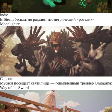
Indie
В Steam бесплатно раздают изометрический «рогалик»
Moonlighter
Capcom
Мусаси посещает святилище — геймплейный трейлер Onimusha:
Way of the Sword