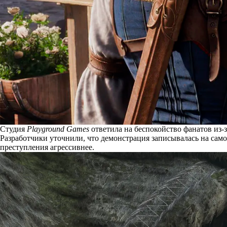
Студия
Playground Games
ответила на беспокойство фанатов из-
Разработчики
уточнили
, что
демонстрация
записывалась на само
преступления агрессивнее.