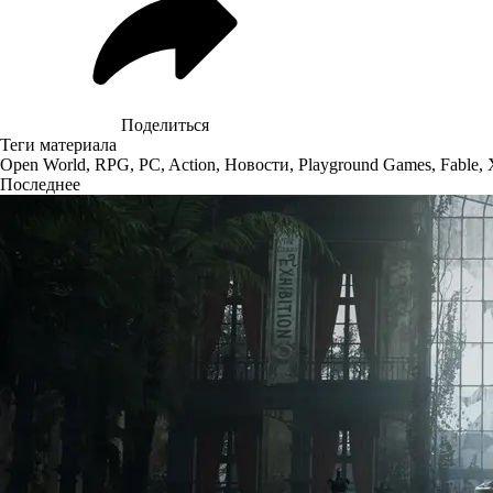
Поделиться
Теги материала
Open World
,
RPG
,
PC
,
Action
,
Новости
,
Playground Games
,
Fable
,
Последнее