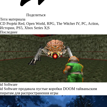
Поделиться
Теги материала
CD Projekt Red
,
Open World
,
RPG
,
The Witcher IV
,
PC
,
Action
,
Истории
,
PS5
,
Xbox Series X|S
Последнее
id Software
id Software продавала пустые коробки DOOM тайваньским
пиратам для распространения игры