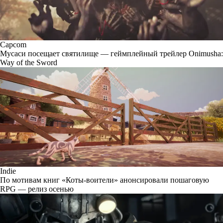
Capcom
Мусаси посещает святилище — геймплейный трейлер Onimusha:
Way of the Sword
Indie
По мотивам книг «Коты-воители» анонсировали пошаговую
RPG — релиз осенью