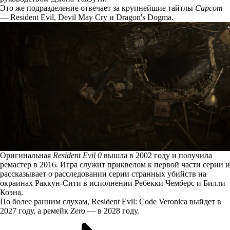
Это же подразделение отвечает за крупнейшие тайтлы
Capcom
— Resident Evil, Devil May Cry и Dragon's Dogma.
Оригинальная
Resident Evil 0
вышла в 2002 году и получила
ремастер в 2016. Игра служит приквелом к первой части серии и
рассказывает о расследовании серии странных убийств на
окраинах Раккун-Сити в исполнении Ребекки Чемберс и Билли
Коэна.
По более ранним слухам, Resident Evil: Code Veronica выйдет в
2027 году, а ремейк
Zero
— в 2028 году.