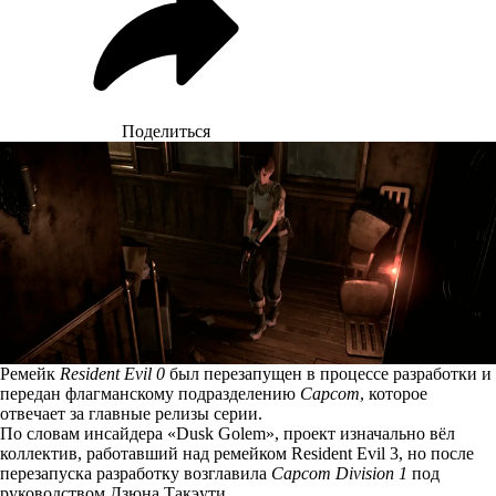
Поделиться
Ремейк
Resident Evil 0
был перезапущен в процессе разработки и
передан флагманскому подразделению
Capcom
, которое
отвечает за главные релизы серии.
По
словам
инсайдера «Dusk Golem», проект изначально вёл
коллектив, работавший над ремейком Resident Evil 3, но после
перезапуска разработку возглавила
Capcom Division 1
под
руководством Дзюна Такэути.