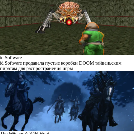
id Software
id Software продавала пустые коробки DOOM тайваньским
пиратам для распространения игры
The Witcher 3: Wild Hunt