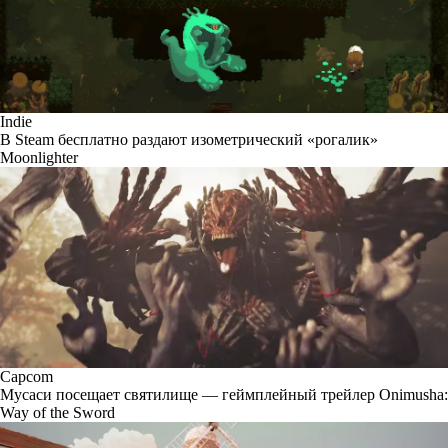
Indie
В Steam бесплатно раздают изометрический «рогалик»
Moonlighter
Capcom
Мусаси посещает святилище — геймплейный трейлер Onimusha:
Way of the Sword