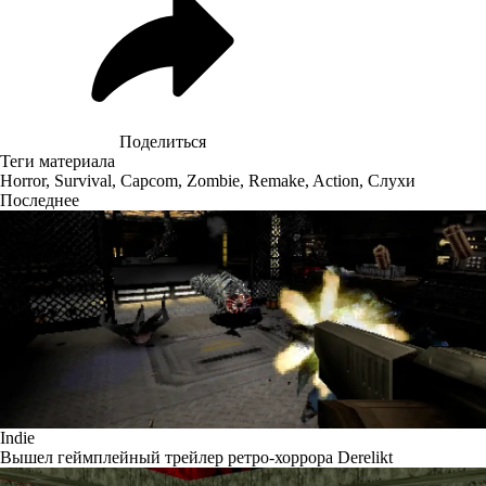
Поделиться
Теги материала
Horror
,
Survival
,
Capcom
,
Zombie
,
Remake
,
Action
,
Слухи
Последнее
Indie
Вышел геймплейный трейлер ретро-хоррора Derelikt