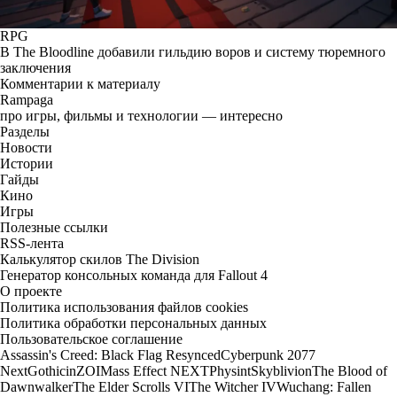
RPG
В The Bloodline добавили гильдию воров и систему тюремного
заключения
Комментарии к материалу
Rampaga
про игры, фильмы и технологии — интересно
Разделы
Новости
Истории
Гайды
Кино
Игры
Полезные ссылки
RSS-лента
Калькулятор скилов The Division
Генератор консольных команда для Fallout 4
О проекте
Политика использования файлов cookies
Политика обработки персональных данных
Пользовательское соглашение
Assassin's Creed: Black Flag Resynced
Cyberpunk 2077
Next
Gothic
inZOI
Mass Effect NEXT
Physint
Skyblivion
The Blood of
Dawnwalker
The Elder Scrolls VI
The Witcher IV
Wuchang: Fallen