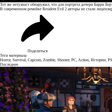
Тот же энтузиаст обнаружил, что для портрета дочери Барри Б
В современном ремейке Resident Evil 2 авторы не стали лиценз
Поделиться
Теги материала
Horror
,
Survival
,
Capcom
,
Zombie
,
Shooter
,
PC
,
Action
,
Истории
,
P
Последнее