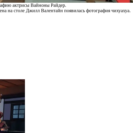
графию актрисы Вайноны Райдер.
лена на столе Джилл Валентайн появилась фотография чихуахуа.