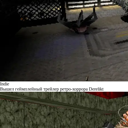
Indie
Вышел геймплейный трейлер ретро-хоррора Derelikt