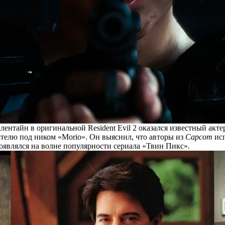
ентайн в оригинальной Resident Evil 2 оказался известный акт
вателю под ником «Morio». Он
выяснил
, что авторы из
Capcom
исп
оявлялся на волне популярности сериала «Твин Пикс».