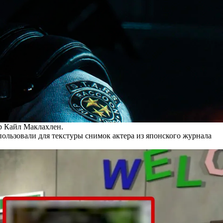
ер Кайл Маклахлен.
ользовали для текстуры снимок актера из японского журнала