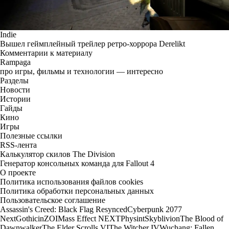
Indie
Вышел геймплейный трейлер ретро-хоррора Derelikt
Комментарии к материалу
Rampaga
про игры, фильмы и технологии — интересно
Разделы
Новости
Истории
Гайды
Кино
Игры
Полезные ссылки
RSS-лента
Калькулятор скилов The Division
Генератор консольных команда для Fallout 4
О проекте
Политика использования файлов cookies
Политика обработки персональных данных
Пользовательское соглашение
Assassin's Creed: Black Flag Resynced
Cyberpunk 2077
Next
Gothic
inZOI
Mass Effect NEXT
Physint
Skyblivion
The Blood of
Dawnwalker
The Elder Scrolls VI
The Witcher IV
Wuchang: Fallen