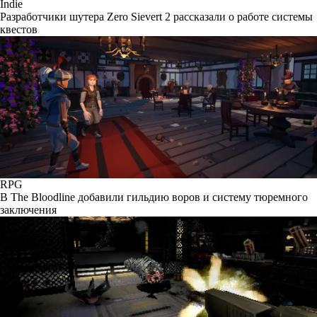
Indie
Разработчики шутера Zero Sievert 2 рассказали о работе системы
квестов
RPG
В The Bloodline добавили гильдию воров и систему тюремного
заключения