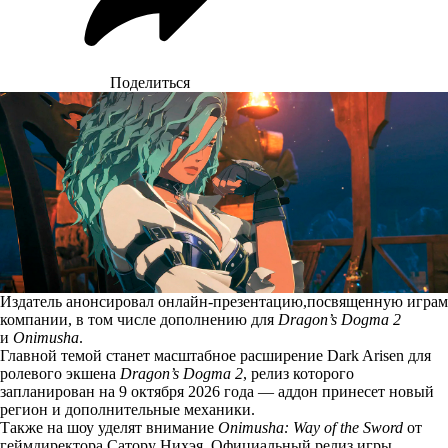
Поделиться
Издатель анонсировал онлайн-презентацию,посвященную играм
компании, в том числе дополнению для
Dragon’s Dogma 2
и
Onimusha
.
Главной темой станет масштабное расширение Dark Arisen для
ролевого экшена
Dragon’s Dogma 2
, релиз которого
запланирован на 9 октября 2026 года — аддон принесет новый
регион и дополнительные механики.
Также на шоу уделят внимание
Onimusha: Way of the Sword
от
геймдиректора Сатору Нихэя. Официальный релиз игры