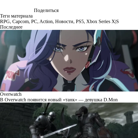
Поделиться
Теги материала
RPG
,
Capcom
,
PC
,
Action
,
Новости
,
PS5
,
Xbox Series X|S
Последнее
Overwatch
В Overwatch появится новый «танк» — девушка D.Mon