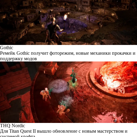
Gothic
Ремейк Gothic получит фоторежим, новые механики прокачки и
поддержку модов
THQ Nordic
Для Titan Quest II вышло обновление с новым мастерством и
системой крафта