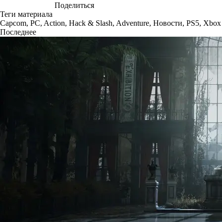
Поделиться
Теги материала
Capcom
,
PC
,
Action
,
Hack & Slash
,
Adventure
,
Новости
,
PS5
,
Xbox 
Последнее