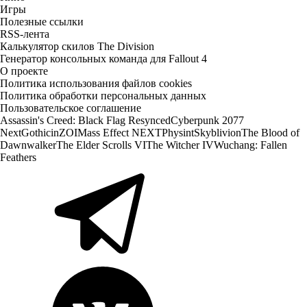
Игры
Полезные ссылки
RSS-лента
Калькулятор скилов The Division
Генератор консольных команда для Fallout 4
О проекте
Политика использования файлов cookies
Политика обработки персональных данных
Пользовательское соглашение
Assassin's Creed: Black Flag Resynced
Cyberpunk 2077
Next
Gothic
inZOI
Mass Effect NEXT
Physint
Skyblivion
The Blood of
Dawnwalker
The Elder Scrolls VI
The Witcher IV
Wuchang: Fallen
Feathers