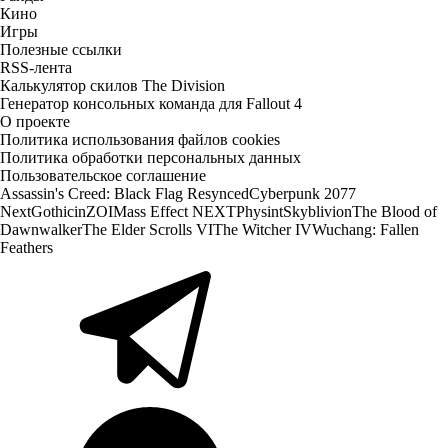
Кино
Игры
Полезные ссылки
RSS-лента
Калькулятор скилов The Division
Генератор консольных команда для Fallout 4
О проекте
Политика использования файлов cookies
Политика обработки персональных данных
Пользовательское соглашение
Assassin's Creed: Black Flag Resynced
Cyberpunk 2077
Next
Gothic
inZOI
Mass Effect NEXT
Physint
Skyblivion
The Blood of
Dawnwalker
The Elder Scrolls VI
The Witcher IV
Wuchang: Fallen
Feathers