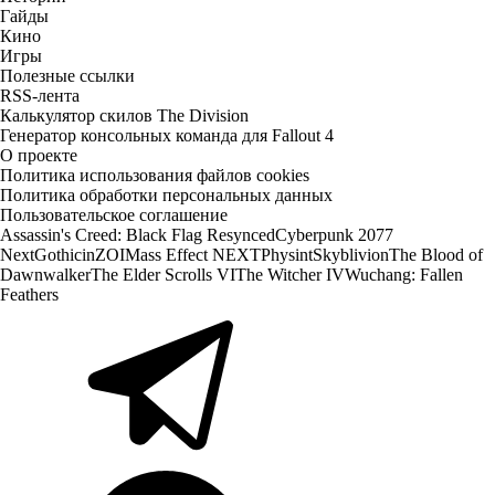
Гайды
Кино
Игры
Полезные ссылки
RSS-лента
Калькулятор скилов The Division
Генератор консольных команда для Fallout 4
О проекте
Политика использования файлов cookies
Политика обработки персональных данных
Пользовательское соглашение
Assassin's Creed: Black Flag Resynced
Cyberpunk 2077
Next
Gothic
inZOI
Mass Effect NEXT
Physint
Skyblivion
The Blood of
Dawnwalker
The Elder Scrolls VI
The Witcher IV
Wuchang: Fallen
Feathers