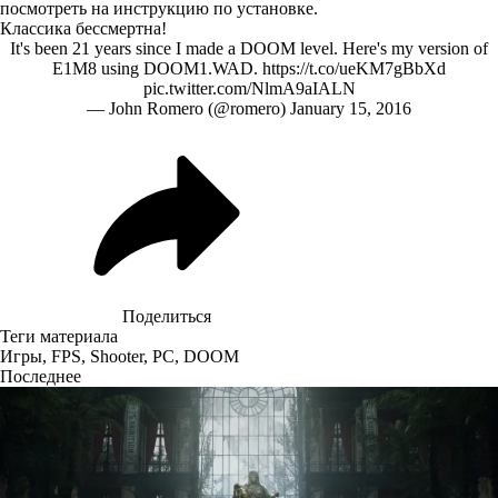
посмотреть на инструкцию по установке.
Классика бессмертна!
It's been 21 years since I made a DOOM level. Here's my version of
E1M8 using DOOM1.WAD.
https://t.co/ueKM7gBbXd
pic.twitter.com/NlmA9aIALN
— John Romero (@romero)
January 15, 2016
Поделиться
Теги материала
Игры
,
FPS
,
Shooter
,
PC
,
DOOM
Последнее