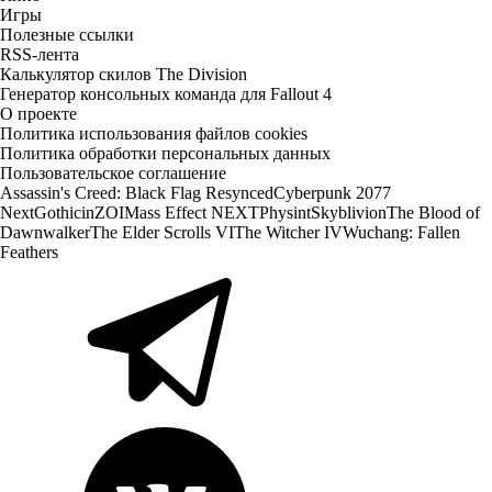
Игры
Полезные ссылки
RSS-лента
Калькулятор скилов The Division
Генератор консольных команда для Fallout 4
О проекте
Политика использования файлов cookies
Политика обработки персональных данных
Пользовательское соглашение
Assassin's Creed: Black Flag Resynced
Cyberpunk 2077
Next
Gothic
inZOI
Mass Effect NEXT
Physint
Skyblivion
The Blood of
Dawnwalker
The Elder Scrolls VI
The Witcher IV
Wuchang: Fallen
Feathers