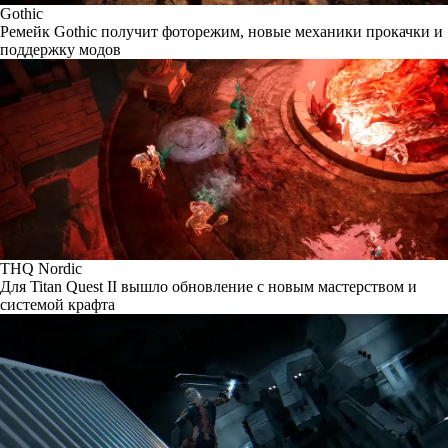
Gothic
Ремейк Gothic получит фоторежим, новые механики прокачки и
поддержку модов
THQ Nordic
Для Titan Quest II вышло обновление с новым мастерством и
системой крафта