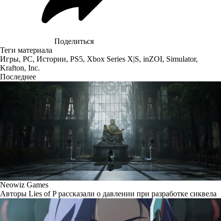
Поделиться
Теги материала
Игры
,
PC
,
Истории
,
PS5
,
Xbox Series X|S
,
inZOI
,
Simulator
,
Krafton, Inc.
Последнее
Neowiz Games
Авторы Lies of P рассказали о давлении при разработке сиквела