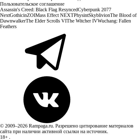
Пользовательское соглашение
Assassin's Creed: Black Flag Resynced
Cyberpunk 2077
Next
Gothic
inZOI
Mass Effect NEXT
Physint
Skyblivion
The Blood of
Dawnwalker
The Elder Scrolls VI
The Witcher IV
Wuchang: Fallen
Feathers
© 2009–2026 Rampaga.ru. Разрешено цитирование материалов
сайта при наличии активной ссылки на источник.
18+
.