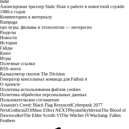
Indie
Анонсирован триллер Static Hour о работе в новостной службе
1980-х годов
Комментарии к материалу
Rampaga
про игры, фильмы и технологии — интересно
Разделы
Новости
Истории
Гайды
Кино
Игры
Полезные ссылки
RSS-лента
Калькулятор скилов The Division
Генератор консольных команда для Fallout 4
О проекте
Политика использования файлов cookies
Политика обработки персональных данных
Пользовательское соглашение
Assassin's Creed: Black Flag Resynced
Cyberpunk 2077
Next
Gothic
inZOI
Mass Effect NEXT
Physint
Skyblivion
The Blood of
Dawnwalker
The Elder Scrolls VI
The Witcher IV
Wuchang: Fallen
Feathers