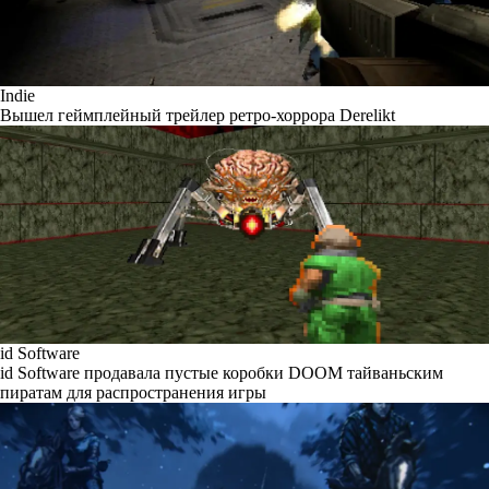
Indie
Вышел геймплейный трейлер ретро-хоррора Derelikt
id Software
id Software продавала пустые коробки DOOM тайваньским
пиратам для распространения игры