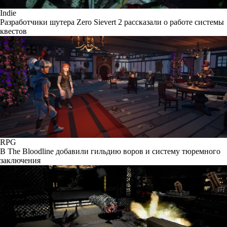
Indie
Разработчики шутера Zero Sievert 2 рассказали о работе системы
квестов
RPG
В The Bloodline добавили гильдию воров и систему тюремного
заключения