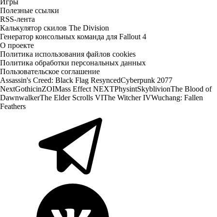
Игры
Полезные ссылки
RSS-лента
Калькулятор скилов The Division
Генератор консольных команда для Fallout 4
О проекте
Политика использования файлов cookies
Политика обработки персональных данных
Пользовательское соглашение
Assassin's Creed: Black Flag Resynced
Cyberpunk 2077
Next
Gothic
inZOI
Mass Effect NEXT
Physint
Skyblivion
The Blood of
Dawnwalker
The Elder Scrolls VI
The Witcher IV
Wuchang: Fallen
Feathers