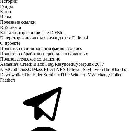
Истории
Гайды
Кино
Игры
Полезные ссылки
RSS-лента
Калькулятор скилов The Division
Генератор консольных команда для Fallout 4
О проекте
Политика использования файлов cookies
Политика обработки персональных данных
Пользовательское соглашение
Assassin's Creed: Black Flag Resynced
Cyberpunk 2077
Next
Gothic
inZOI
Mass Effect NEXT
Physint
Skyblivion
The Blood of
Dawnwalker
The Elder Scrolls VI
The Witcher IV
Wuchang: Fallen
Feathers