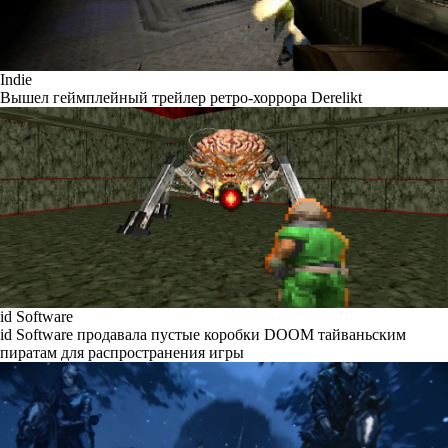
Indie
Вышел геймплейный трейлер ретро-хоррора Derelikt
id Software
id Software продавала пустые коробки DOOM тайваньским
пиратам для распространения игры