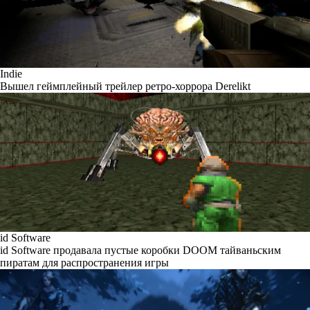
Indie
Вышел геймплейный трейлер ретро-хоррора Derelikt
id Software
id Software продавала пустые коробки DOOM тайваньским
пиратам для распространения игры