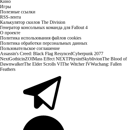
Кино
Игры
Полезные ссылки
RSS-лента
Калькулятор скилов The Division
Генератор консольных команда для Fallout 4
О проекте
Политика использования файлов cookies
Политика обработки персональных данных
Пользовательское соглашение
Assassin's Creed: Black Flag Resynced
Cyberpunk 2077
Next
Gothic
inZOI
Mass Effect NEXT
Physint
Skyblivion
The Blood of
Dawnwalker
The Elder Scrolls VI
The Witcher IV
Wuchang: Fallen
Feathers