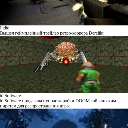
Indie
Вышел геймплейный трейлер ретро-хоррора Derelikt
id Software
id Software продавала пустые коробки DOOM тайваньским
пиратам для распространения игры