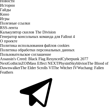
Новости
Истории
Гайды
Кино
Игры
Полезные ссылки
RSS-лента
Калькулятор скилов The Division
Генератор консольных команда для Fallout 4
О проекте
Политика использования файлов cookies
Политика обработки персональных данных
Пользовательское соглашение
Assassin's Creed: Black Flag Resynced
Cyberpunk 2077
Next
Gothic
inZOI
Mass Effect NEXT
Physint
Skyblivion
The Blood of
Dawnwalker
The Elder Scrolls VI
The Witcher IV
Wuchang: Fallen
Feathers