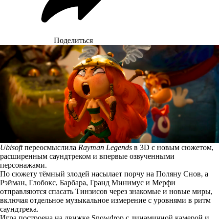
Поделиться
Ubisoft
переосмыслила
Rayman Legends
в 3D с новым сюжетом,
расширенным саундтреком и впервые озвученными
персонажами.
По сюжету тёмный злодей насылает порчу на Поляну Снов, а
Рэйман, Глобокс, Барбара, Гранд Минимус и Мерфи
отправляются спасать Тинзисов через знакомые и новые миры,
включая отдельное музыкальное измерение с уровнями в ритм
саундтрека.
Игра построена на движке Snowdrop с динамичной камерой и