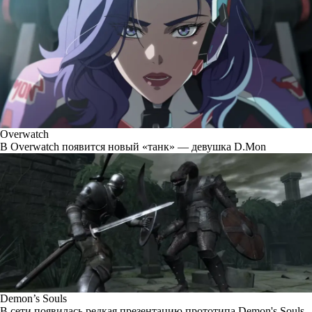
Overwatch
В Overwatch появится новый «танк» — девушка D.Mon
Demon’s Souls
В сети появилась редкая презентацию прототипа Demon's Souls