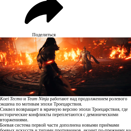
Поделиться
Koei Tecmo
и
Team Ninja
работают над продолжением ролевого
экшена по мотивам эпохи Троецарствия.
Сиквел возвращает в мрачную версию эпохи Троецарствия, где
исторические конфликты переплетаются с демоническими
вторжениями.
Боевая система первой части дополнена новыми приёмами
боевых искусств и типами противников, акцент по-прежнему на