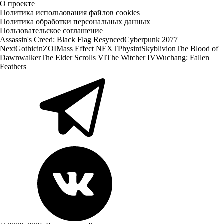
О проекте
Политика использования файлов cookies
Политика обработки персональных данных
Пользовательское соглашение
Assassin's Creed: Black Flag Resynced
Cyberpunk 2077
Next
Gothic
inZOI
Mass Effect NEXT
Physint
Skyblivion
The Blood of
Dawnwalker
The Elder Scrolls VI
The Witcher IV
Wuchang: Fallen
Feathers