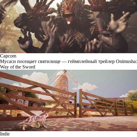
Capcom
Мусаси посещает святилище — геймплейный трейлер Onimusha:
Way of the Sword
Indie