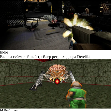
Indie
Вышел геймплейный трейлер ретро-хоррора Derelikt
id Software