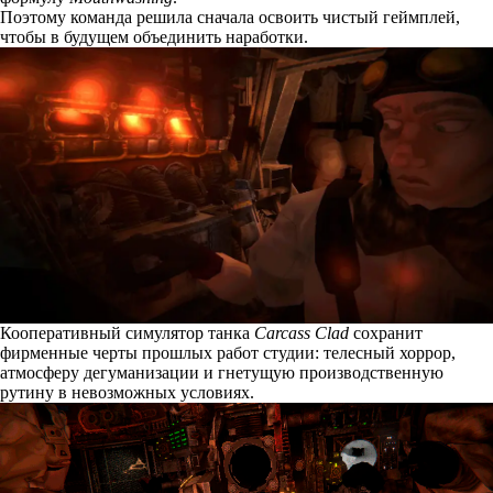
Поэтому команда решила сначала освоить чистый геймплей,
чтобы в будущем объединить наработки.
Кооперативный симулятор танка
Carcass Clad
сохранит
фирменные черты прошлых работ студии: телесный хоррор,
атмосферу дегуманизации и гнетущую производственную
рутину в невозможных условиях.