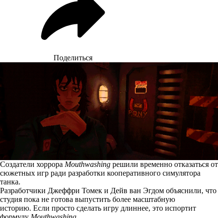
Поделиться
Создатели хоррора
Mouthwashing
решили временно отказаться от
сюжетных игр ради разработки кооперативного симулятора
танка.
Разработчики Джеффри Томек и Дейв ван Эгдом объяснили, что
студия пока не готова выпустить более масштабную
историю. Если просто сделать игру длиннее, это испортит
формулу
Mouthwashing
.