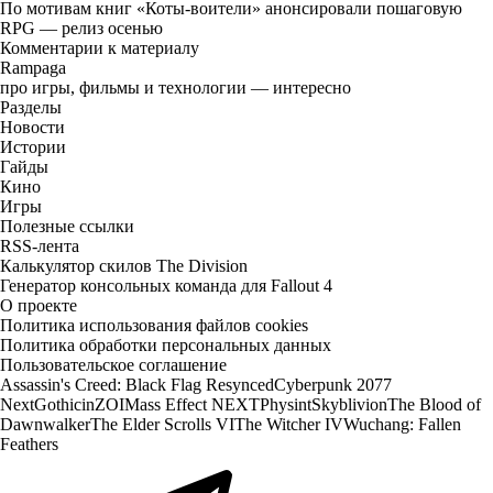
По мотивам книг «Коты-воители» анонсировали пошаговую
RPG — релиз осенью
Комментарии к материалу
Rampaga
про игры, фильмы и технологии — интересно
Разделы
Новости
Истории
Гайды
Кино
Игры
Полезные ссылки
RSS-лента
Калькулятор скилов The Division
Генератор консольных команда для Fallout 4
О проекте
Политика использования файлов cookies
Политика обработки персональных данных
Пользовательское соглашение
Assassin's Creed: Black Flag Resynced
Cyberpunk 2077
Next
Gothic
inZOI
Mass Effect NEXT
Physint
Skyblivion
The Blood of
Dawnwalker
The Elder Scrolls VI
The Witcher IV
Wuchang: Fallen
Feathers