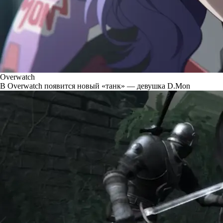
Overwatch
В Overwatch появится новый «танк» — девушка D.Mon