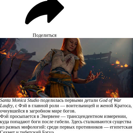
Поделиться
Santa Monica Studio
поделилась первыми детали
God of War
Laufey
, с Фэй в главной роли — воительницей и женой Кратоса,
очнувшейся в загробном мире богов.
Фэй
просыпается
в Эвервене — трансцендентном измерении,
куда попадают боги после гибели. Здесь сталкиваются существа
из разных мифологий: среди первых противников — египетская
Сехмет и тибетский Бэгцэ.