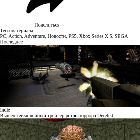
Поделиться
Теги материала
PC
,
Action
,
Adventure
,
Новости
,
PS5
,
Xbox Series X|S
,
SEGA
Последнее
Indie
Вышел геймплейный трейлер ретро-хоррора Derelikt