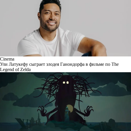
Cinema
Ули Латукефу сыграет злодея Ганондорфа в фильме по The
Legend of Zelda