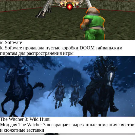
id Software
id Software продавала пустые коробки DOOM тайваньским
пиратам для распространения игры
The Witcher 3: Wild Hunt
Мод для The Witcher 3 возвращает вырезанные описания квестов
и сюжетные заставки