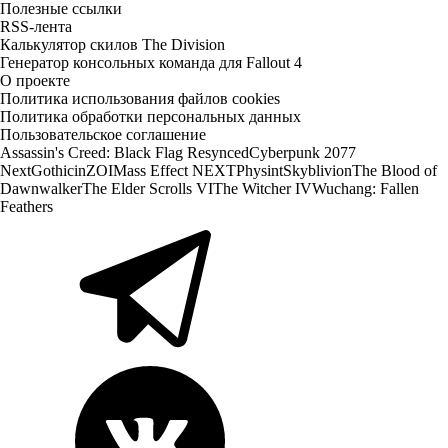
Полезные ссылки
RSS-лента
Калькулятор скилов The Division
Генератор консольных команда для Fallout 4
О проекте
Политика использования файлов cookies
Политика обработки персональных данных
Пользовательское соглашение
Assassin's Creed: Black Flag Resynced
Cyberpunk 2077
Next
Gothic
inZOI
Mass Effect NEXT
Physint
Skyblivion
The Blood of
Dawnwalker
The Elder Scrolls VI
The Witcher IV
Wuchang: Fallen
Feathers