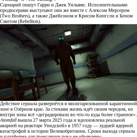
Сценарий пишут Гарри и Джек Уильямс. Исполнительными
продюсерами выступают они же вместе с Алексом Мерсером
(Two Brothers), а также Джейсоном и Крисом Кингсли и Беном
Смитом (Rebellion).
Действие сериала развернётся в милитаризованной карантинной
зоне в Озёрном крае. За стенами жизнь идёт своим чередом, но
внутри зоны всё «деградировало во что-то куда более странное».
Atomfall
вышла 27 марта 2025 года и вдохновлена реальной
аварией на реакторе Уиндскейл в 1957 году — худшей ядерной
катастрофой в истории Великобритании. Сроки выхода сериала
и платформа для трансляции пока не объявлены.