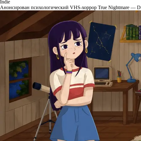
Indie
Анонсирован психологический VHS-хоррор True Nightmare — Di