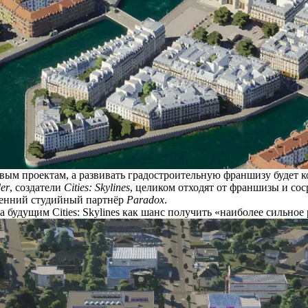
вым проектам, а развивать градостроительную франшизу будет ко
der
, создатели
Cities: Skylines
, целиком отходят от франшизы и соср
тренний студийный партнёр
Paradox
.
будущим Cities: Skylines как шанс получить «наиболее сильное 