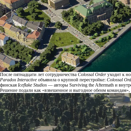
После пятнадцати лет сотрудничества
Colossal Order
уходит к но
Paradox Interactive
объявила
о крупной перестройке:
Colossal Or
финская
Iceflake Studios
— авторы Surviving the Aftermath и вну
Решение подали как «взвешенное и выгодное обеим командам», а 