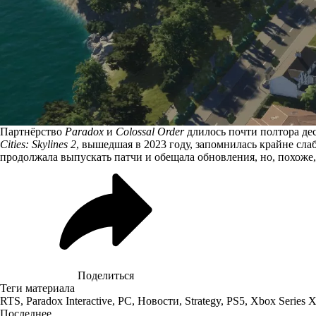
Партнёрство
Paradox
и
Colossal Order
длилось почти полтора дес
Cities: Skylines 2
, вышедшая в 2023 году, запомнилась крайне сла
продолжала выпускать патчи и обещала обновления, но, похоже,
Поделиться
Теги материала
RTS
,
Paradox Interactive
,
PC
,
Новости
,
Strategy
,
PS5
,
Xbox Series X
Последнее