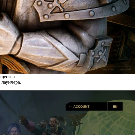
бщества.
 лаунчера.