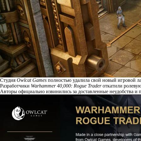
Студия
Owlcat Games
полностью удалила свой новый игровой лау
Разработчики
Warhammer 40,000: Rogue Trader
откатили
ролевую
Авторы официально извинились за доставленные неудобства и п