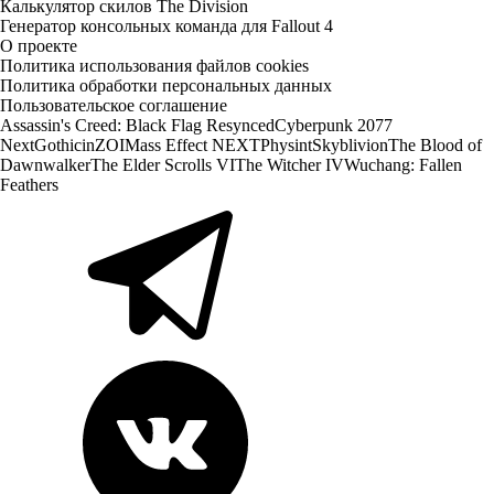
Калькулятор скилов The Division
Генератор консольных команда для Fallout 4
О проекте
Политика использования файлов cookies
Политика обработки персональных данных
Пользовательское соглашение
Assassin's Creed: Black Flag Resynced
Cyberpunk 2077
Next
Gothic
inZOI
Mass Effect NEXT
Physint
Skyblivion
The Blood of
Dawnwalker
The Elder Scrolls VI
The Witcher IV
Wuchang: Fallen
Feathers