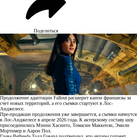
Поделиться
Продолжение адаптации Fallout расширит канон франшизы за
счет новых территорий, а его съемки стартуют в Лос-
Анджелесе.
Пре-продакшн продолжения уже завершается, а съемки начнутся
в Лос-Анджелесе в апреле 2026 года. К актерскому составу шоу
присоединились Мэнни Хасинто, Томасин Маккензи, Эмили
Мортимер и Аарон Пол.
Глава Bethesda Тодд Говард подтвердил, что авторы готовят