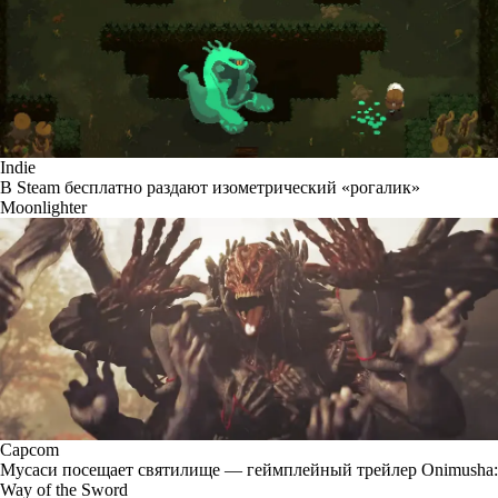
Indie
В Steam бесплатно раздают изометрический «рогалик»
Moonlighter
Capcom
Мусаси посещает святилище — геймплейный трейлер Onimusha:
Way of the Sword