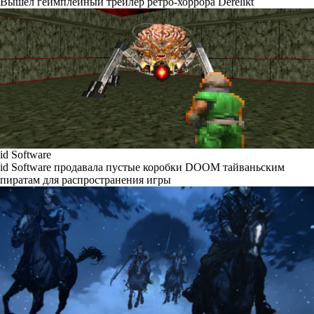
Вышел геймплейный трейлер ретро-хоррора Derelikt
id Software
id Software продавала пустые коробки DOOM тайваньским
пиратам для распространения игры