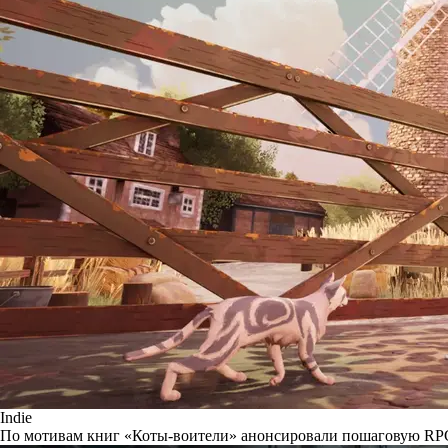
Indie
По мотивам книг «Коты-воители» анонсировали пошаговую RP