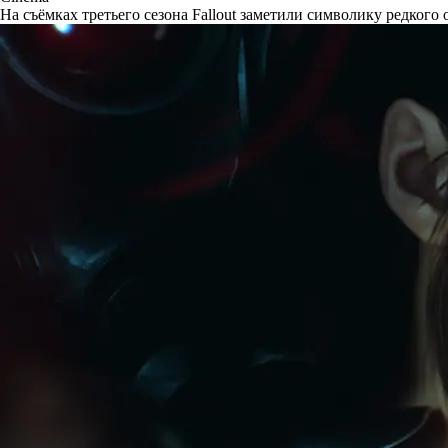
На съёмках третьего сезона Fallout заметили символику редкого