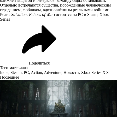
ближней защитой и генералов, командующих остальными.
Отдельно встречаются существа, порождённые человеческим
страданием, с обликом, вдохновлённым реальными войнами.
Релиз
Salvation: Echoes of War
состоится на PC в Steam, Xbox
Series
Поделиться
Теги материала
Indie
,
Stealth
,
PC
,
Action
,
Adventure
,
Новости
,
Xbox Series X|S
Последнее