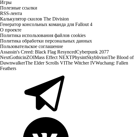
Игры
Полезные ссылки
RSS-лента
Калькулятор скилов The Division
Генератор консольных команда для Fallout 4
О проекте
Политика использования файлов cookies
Политика обработки персональных данных
Пользовательское соглашение
Assassin's Creed: Black Flag Resynced
Cyberpunk 2077
Next
Gothic
inZOI
Mass Effect NEXT
Physint
Skyblivion
The Blood of
Dawnwalker
The Elder Scrolls VI
The Witcher IV
Wuchang: Fallen
Feathers