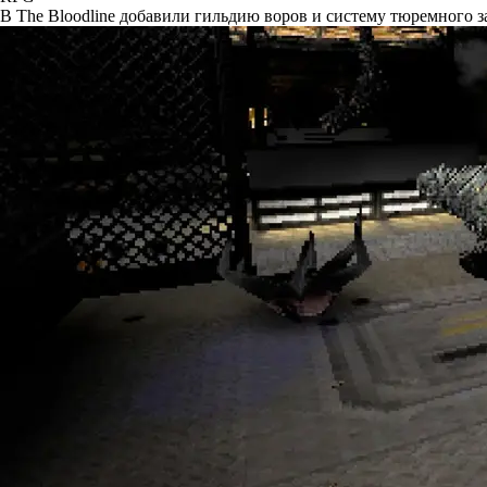
В The Bloodline добавили гильдию воров и систему тюремного 