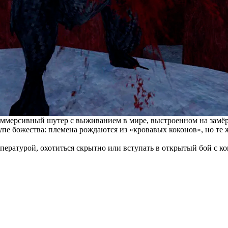
мерсивный шутер с выживанием в мире, выстроенном на замёрз
упе божества: племена рождаются из «кровавых коконов», но те
мпературой, охотиться скрытно или вступать в открытый бой с к