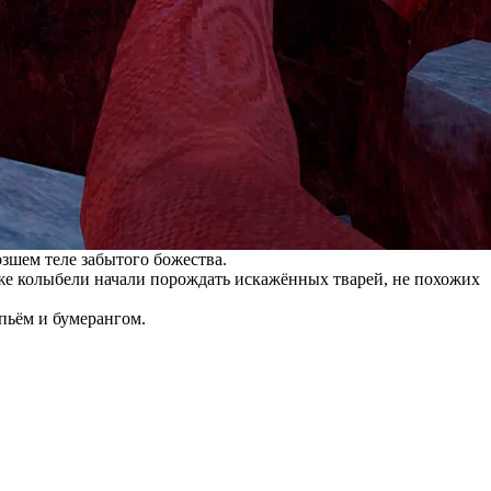
шем теле забытого божества.
 же колыбели начали порождать искажённых тварей, не похожих
опьём и бумерангом.