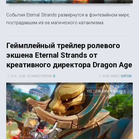
События Eternal Strands развернутся в фэнтезийном мире,
пострадавшем из-за магического катаклизма.
Геймплейный трейлер ролевого
экшена Eternal Strands от
креативного директора Dragon Age
20 4-, 6-08
КОММЕНТАРИИ:
0
PUBLISHED:
OXTON
YELLOW BRICK GAMES