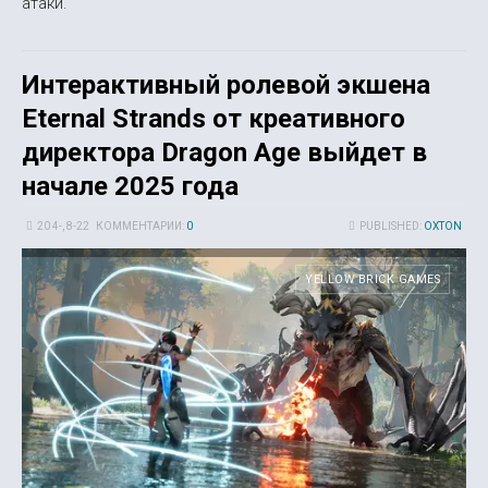
атаки.
Интерактивный ролевой экшена
Eternal Strands от креативного
директора Dragon Age выйдет в
начале 2025 года
20 4-, 8-22
КОММЕНТАРИИ:
0
PUBLISHED:
OXTON
YELLOW BRICK GAMES