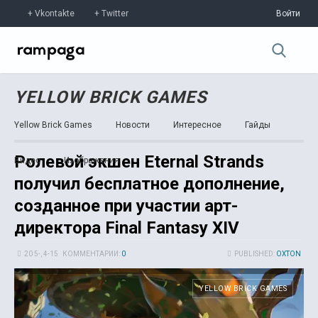
Vkontakte
Twitter
Войти
YELLOW BRICK GAMES
Yellow Brick Games
Новости
Интересное
Гайды
Ролевой экшен Eternal Strands
Видео
Изображения
получил бесплатное дополнение,
созданное при участии арт-
директора Final Fantasy XIV
20 5-, 4-15
КОММЕНТАРИИ:
0
PUBLISHED:
OXTON
YELLOW BRICK GAMES