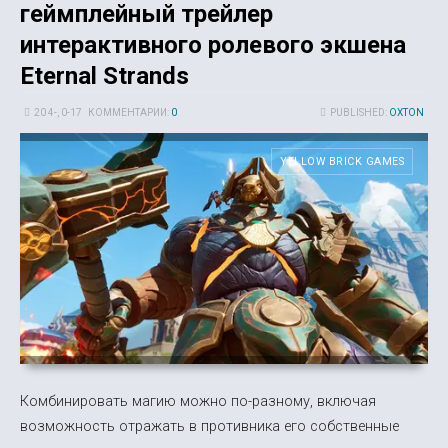
геймплейный трейлер
интерактивного ролевого экшена
Eternal Strands
20 4-, 0-17
КОММЕНТАРИИ:
0
PUBLISHED:
OXTON
YELLOW BRICK GAMES
Комбинировать магию можно по-разному, включая
возможность отражать в противника его собственные