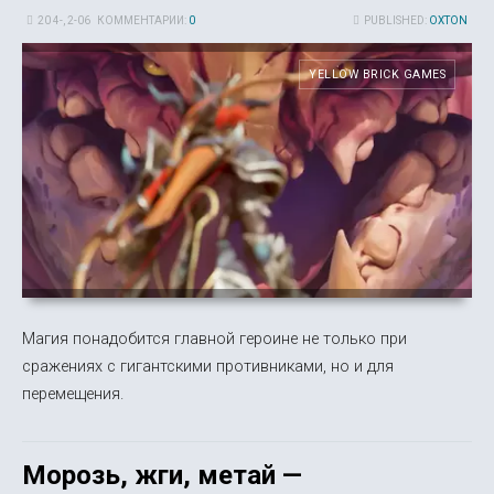
20 4-, 2-06
КОММЕНТАРИИ:
0
PUBLISHED:
OXTON
YELLOW BRICK GAMES
Магия понадобится главной героине не только при
сражениях с гигантскими противниками, но и для
перемещения.
Морозь, жги, метай —