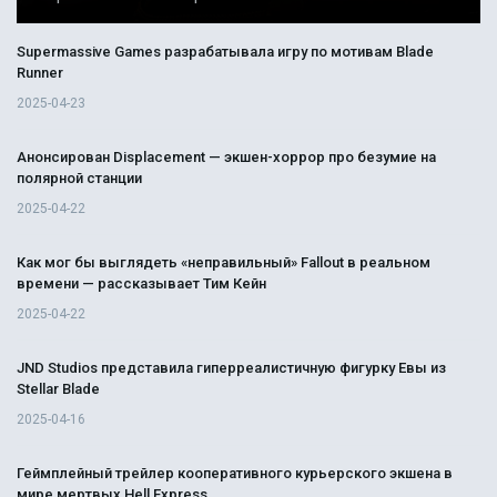
Supermassive Games разрабатывала игру по мотивам Blade
Runner
2025-04-23
Анонсирован Displacement — экшен-хоррор про безумие на
полярной станции
2025-04-22
Как мог бы выглядеть «неправильный» Fallout в реальном
времени — рассказывает Тим Кейн
2025-04-22
JND Studios представила гиперреалистичную фигурку Евы из
Stellar Blade
2025-04-16
Геймплейный трейлер кооперативного курьерского экшена в
мире мертвых Hell Express