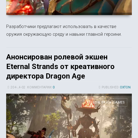
Разработчики предлагают использовать в качестве
оружия окружающую среду и навыки главной героини.
Анонсирован ролевой экшен
Eternal Strands от креативного
директора Dragon Age
20 4-, 4-02
КОММЕНТАРИИ:
0
PUBLISHED:
OXTON
YELLOW BRICK GAMES