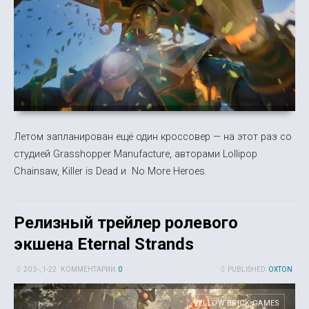
Летом запланирован ещё один кроссовер — на этот раз со
студией Grasshopper Manufacture, авторами Lollipop
Chainsaw, Killer is Dead и No More Heroes.
Релизный трейлер ролевого
экшена Eternal Strands
20 5-, 1-22
КОММЕНТАРИИ:
0
PUBLISHED:
OXTON
YELLOW BRICK GAMES