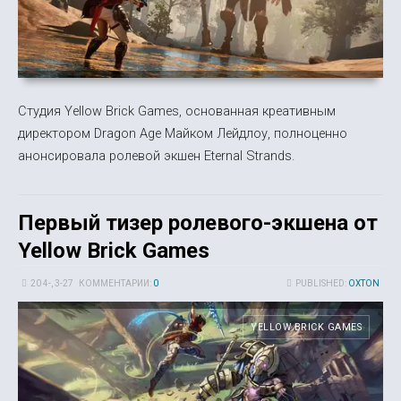
Студия Yellow Brick Games, основанная креативным
директором Dragon Age Майком Лейдлоу, полноценно
анонсировала ролевой экшен Eternal Strands.
Первый тизер ролевого-экшена от
Yellow Brick Games
20 4-, 3-27
КОММЕНТАРИИ:
0
PUBLISHED:
OXTON
YELLOW BRICK GAMES